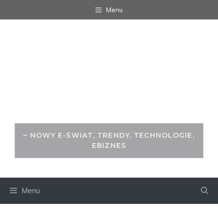
Przejdź
Menu
do
treści
WITRYNA.ORG -
ŚWIAT ZA
MONITOREM
– NOWY E-ŚWIAT, TRENDY, TECHNOLOGIE,
EBIZNES
Menu