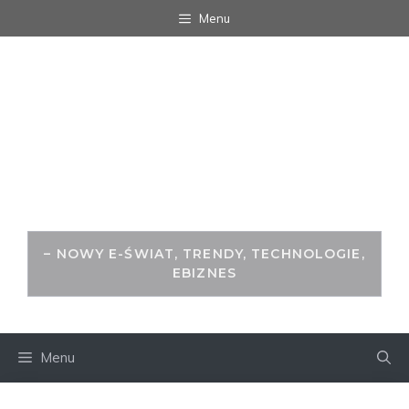
Przejdź
Menu
do
treści
WITRYNA.ORG -
ŚWIAT ZA
MONITOREM
– NOWY E-ŚWIAT, TRENDY, TECHNOLOGIE,
EBIZNES
Menu