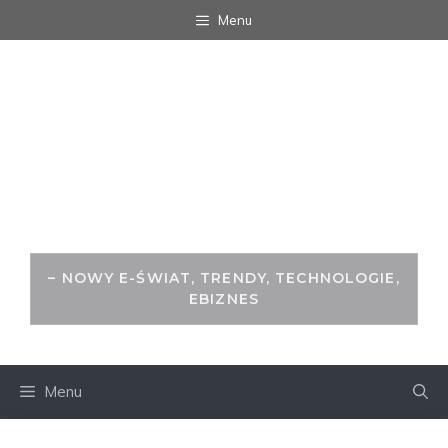
Przejdź
Menu
do
treści
WITRYNA.ORG -
ŚWIAT ZA
MONITOREM
– NOWY E-ŚWIAT, TRENDY, TECHNOLOGIE,
EBIZNES
Menu