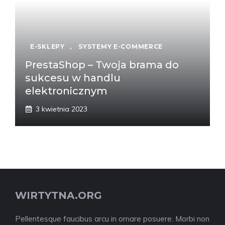
E-SKLEPY
,
SYSTEMY E-COMMERCE
PrestaShop – Twoja brama do
sukcesu w handlu
elektronicznym
3 kwietnia 2023
WIRTYTNA.ORG
Pellentesque faucibus arcu in ornare posuere. Morbi non