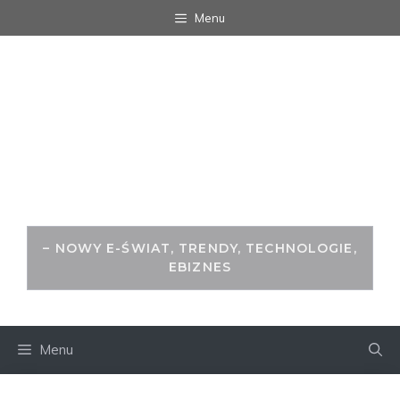
Przejdź
Menu
do
treści
WITRYNA.ORG -
ŚWIAT ZA
MONITOREM
– NOWY E-ŚWIAT, TRENDY, TECHNOLOGIE,
EBIZNES
Menu